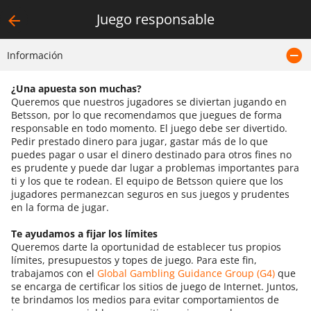
Juego responsable
Información
¿Una apuesta son muchas?
Queremos que nuestros jugadores se diviertan jugando en
Betsson, por lo que recomendamos que juegues de forma
responsable en todo momento. El juego debe ser divertido.
Pedir prestado dinero para jugar, gastar más de lo que
puedes pagar o usar el dinero destinado para otros fines no
es prudente y puede dar lugar a problemas importantes para
ti y los que te rodean. El equipo de Betsson quiere que los
jugadores permanezcan seguros en sus juegos y prudentes
en la forma de jugar.
Te ayudamos a fijar los límites
Queremos darte la oportunidad de establecer tus propios
límites, presupuestos y topes de juego. Para este fin,
trabajamos con el
Global Gambling Guidance Group (G4)
que
se encarga de certificar los sitios de juego de Internet. Juntos,
te brindamos los medios para evitar comportamientos de